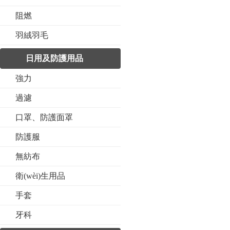
阻燃
羽絨羽毛
日用及防護用品
強力
過濾
口罩、防護面罩
防護服
無紡布
衛(wèi)生用品
手套
牙科